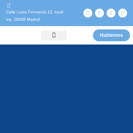
Calle Luisa Fernanda 12, local
izq. 28008 Madrid
Hablemos
Área de familias
Área de profesionales
Formación en TEA
Curso ADOS-2
Máster en Autismo