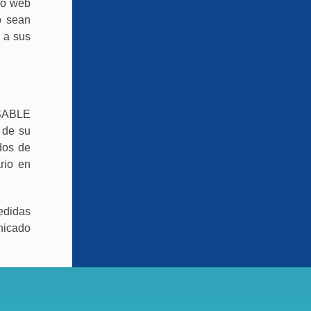
tio web
o sean
s a sus
NSABLE
 de su
ados de
rio en
edidas
nicado