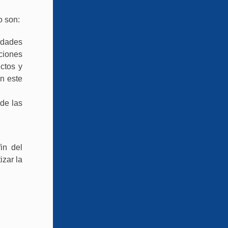
o son:
idades
ciones
ctos y
n este
 de las
in del
izar la