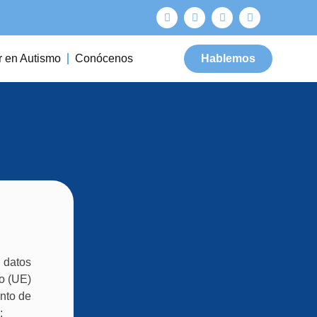
r en Autismo
Conócenos
Hablemos
 datos
o (UE)
ento de
: