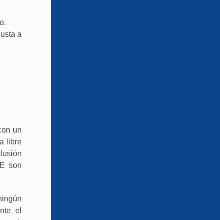
o.
justa a
con un
a libre
clusión
LE son
ningún
nte el